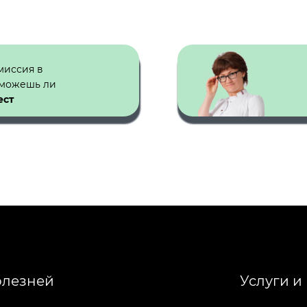
миссия в
сможешь ли
ест
олезней
Услуги и