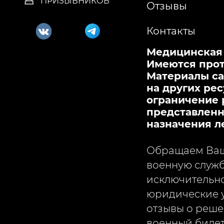
ПРИЗЫВНИКОВ
Отзывы
Контакты
Медицинская л
Имеются прот
Материалы са
на других рес
ограничение 
представленна
назначения л
Обращаем Ваше
военную служб
исключительно
юридические у
отзывы о реше
военный билет