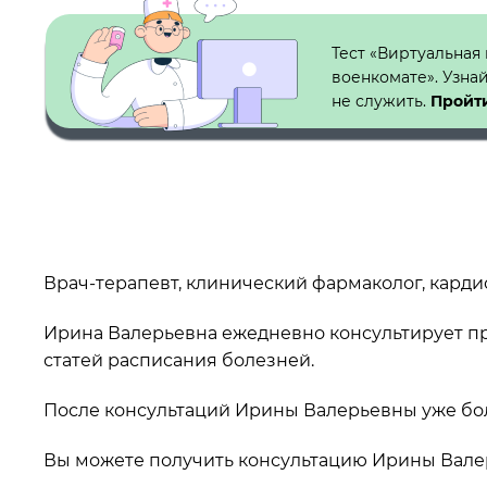
Кнопка №1
Тест «Виртуальная
военкомате». Узна
не служить.
Пройти
Врач-терапевт, клинический фармаколог, кардио
Ирина Валерьевна ежедневно консультирует п
статей расписания болезней.
После консультаций Ирины Валерьевны уже бо
Вы можете получить консультацию Ирины Валер