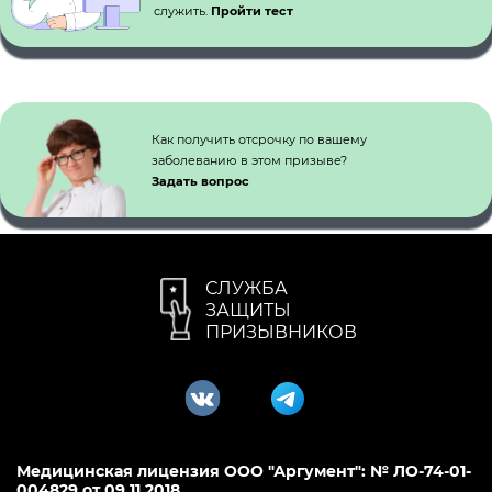
служить.
Пройти тест
Как получить отсрочку по вашему
заболеванию в этом призыве?
Задать вопрос
СЛУЖБА
ЗАЩИТЫ
ПРИЗЫВНИКОВ
Медицинская лицензия ООО "Аргумент": № ЛО-74-01-
004829 от 09.11.2018