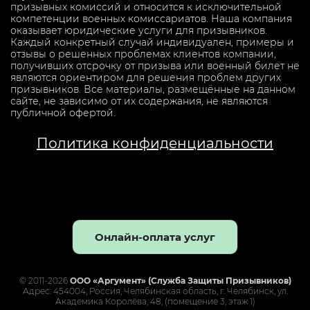
призывных комиссий и относится к исключительной
компетенции военных комиссариатов. Наша компания
оказывает юридические услуги для призывников.
Каждый конкретный случай индивидуален, примеры и
отзывы о решенных проблемах клиентов компании,
получивших отсрочку от призыва или военный билет не
являются ориентиром для решения проблем других
призывников. Все материалы, размещённые на данном
сайте, не зависимо от их содержания, не являются
публичной офертой.
Политика конфиденциальности
Онлайн-оплата услуг
© 2011-2026
ООО «Аргумент» (Служба Защиты Призывников)
Адрес: 454004, Россия, Челябинская область, г. Челябинск, ул.
Академика Королёва, 48, (помещение 3, этаж 1)