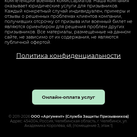
компетенции военных комиссариатов. Наша компания
оказывает юридические услуги для призывников.
Каждый конкретный случай индивидуален, примеры и
отзывы о решенных проблемах клиентов компании,
получивших отсрочку от призыва или военный билет не
являются ориентиром для решения проблем других
призывников. Все материалы, размещённые на данном
сайте, не зависимо от их содержания, не являются
публичной офертой.
Политика конфиденциальности
Онлайн-оплата услуг
© 2011-2026
ООО «Аргумент» (Служба Защиты Призывников)
Адрес: 454004, Россия, Челябинская область, г. Челябинск, ул.
Академика Королёва, 48, (помещение 3, этаж 1)