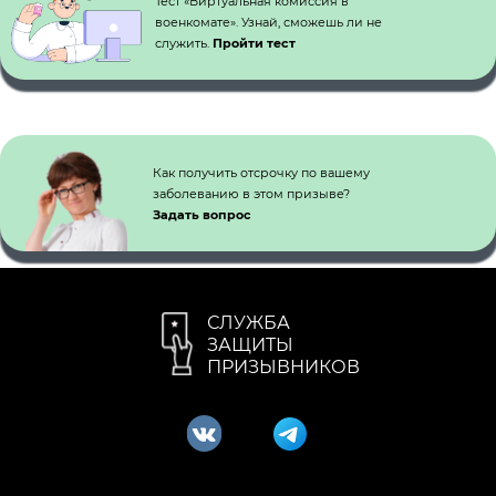
Тест «Виртуальная комиссия в
военкомате». Узнай, сможешь ли не
служить.
Пройти тест
Как получить отсрочку по вашему
заболеванию в этом призыве?
Задать вопрос
СЛУЖБА
ЗАЩИТЫ
ПРИЗЫВНИКОВ