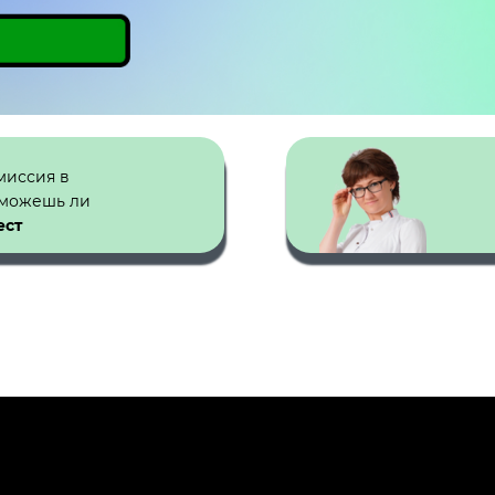
миссия в
сможешь ли
ест