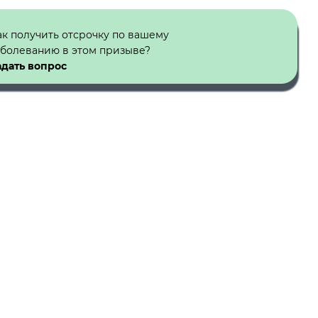
ак получить отсрочку по вашему
аболеванию в этом призыве?
адать вопрос