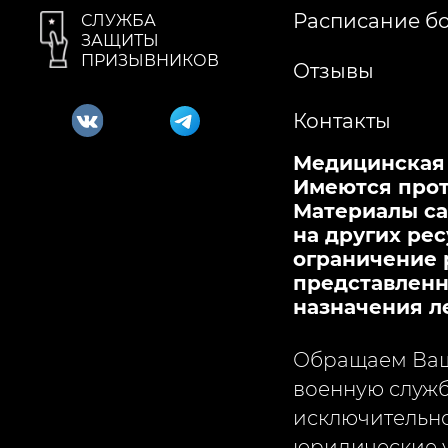
Расписание б
СЛУЖБА
ЗАЩИТЫ
ПРИЗЫВНИКОВ
Отзывы
Контакты
Медицинская л
Имеются прот
Материалы са
на других рес
ограничение 
представленна
назначения л
Обращаем Ваше
военную служб
исключительно
юридические у