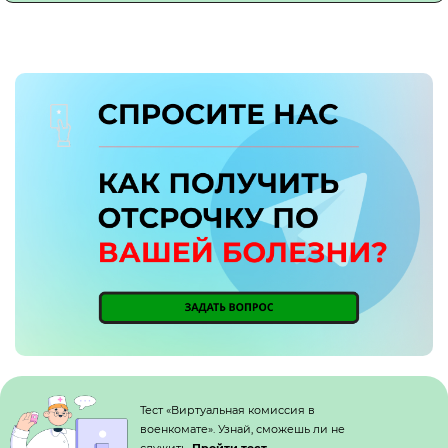
Кнопка №1
Тест «Виртуальная комиссия в
военкомате». Узнай, сможешь ли не
служить.
Пройти тест