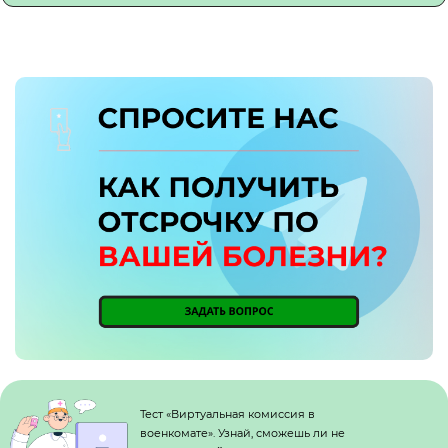
Кнопка №1
Тест «Виртуальная комиссия в
военкомате». Узнай, сможешь ли не