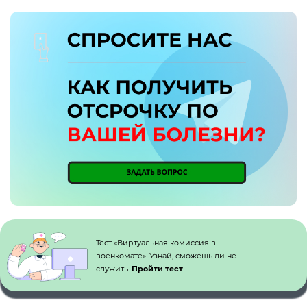
Кнопка №1
Тест «Виртуальная комиссия в
военкомате». Узнай, сможешь ли не
служить.
Пройти тест