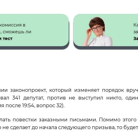
 комиссия в
К
й, сможешь ли
з
 тест
З
нии законопроект, который изменяет порядок вру
вал 341 депутат, против не выступил никто, оди
после 19:54, вопрос 32).
ылать повестки заказными письмами. Помимо этого 
о не сделает до начала следующего призыва, то буде