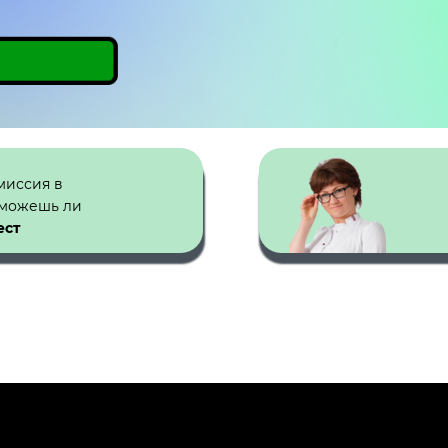
миссия в
сможешь ли
ест