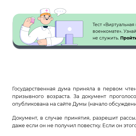
Кнопка №1
Тест «Виртуальная
военкомате». Узна
не служить.
Пройти
Государственная дума приняла в первом чте
призывного возраста. За документ проголосо
опубликована на сайте Думы (начало обсуждения 
Документ, в случае принятия, разрешит расс
даже если он не получил повестку. Если он этог