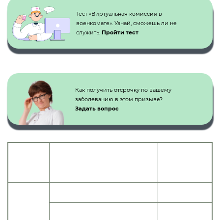
Тест «Виртуальная комиссия в
военкомате». Узнай, сможешь ли не
служить.
Пройти тест
Как получить отсрочку по вашему
заболеванию в этом призыве?
Задать вопрос
Категория
Статья
Наименование болезней,
годности к
расписания
степень нарушения функции
военной
болезней
службе
Графа I (1) для
Ишемическая болезнь сердца:
призывников
Пункт а) со значительным
«Д»
нарушением функций