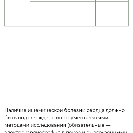
Статья 44.
б) с умеренным нарушением
«В»
функций
в) с незначительным
«В»
нарушением функций
Наличие ишемической болезни сердца должно
быть подтверждено инструментальными
методами исследования (обязательные —
электрокардиография в покое и с нагрузочными