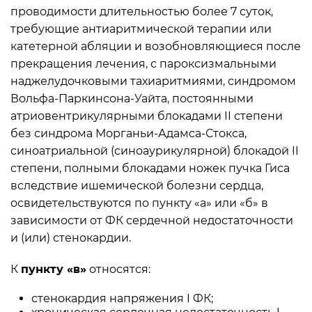
проводимости длительностью более 7 суток,
требующие антиаритмической терапии или
катетерной абляции и возобновляющиеся после
прекращения лечения, с пароксизмальными
наджелудочковыми тахиаритмиями, синдромом
Вольфа-Паркинсона-Уайта, постоянными
атриовентрикулярными блокадами II степени
без синдрома Морганьи-Адамса-Стокса,
синоатриальной (синоаурикулярной) блокадой II
степени, полными блокадами ножек пучка Гиса
вследствие ишемической болезни сердца,
освидетельствуются по пункту «а» или «б» в
зависимости от ФК сердечной недостаточности
и (или) стенокардии.
К
пункту «в»
относятся:
стенокардия напряжения I ФК;