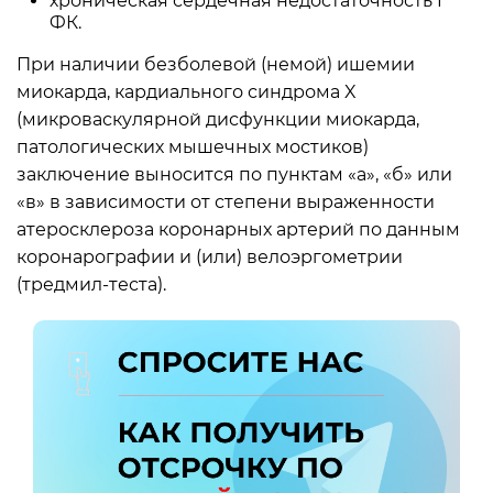
хроническая сердечная недостаточность I
ФК.
При наличии безболевой (немой) ишемии
миокарда, кардиального синдрома X
(микроваскулярной дисфункции миокарда,
патологических мышечных мостиков)
заключение выносится по пунктам «а», «б» или
«в» в зависимости от степени выраженности
атеросклероза коронарных артерий по данным
коронарографии и (или) велоэргометрии
(тредмил-теста).