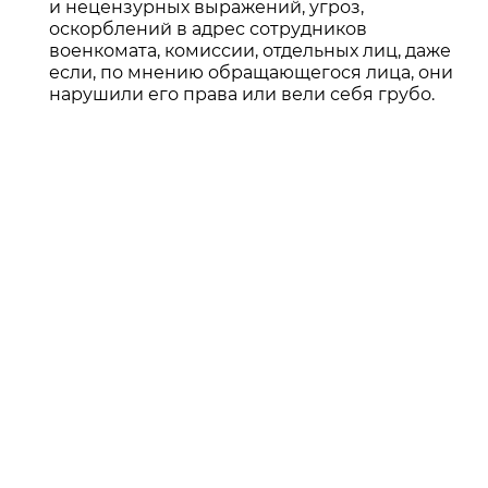
и нецензурных выражений, угроз,
оскорблений в адрес сотрудников
военкомата, комиссии, отдельных лиц, даже
если, по мнению обращающегося лица, они
нарушили его права или вели себя грубо.
Подать жалобу можно разными
способами. Например, если вы хотите
сделать это быстро, можно
воспользоваться своим акаунтом на
Госуслугах. Это гарантия того, что
документ будет принят и
зарегистрирован, в противном случае
для суда у вас будут доказательства в
виде скриншотов. Вы можете заверить
их нотариально и воспользоваться
правом подать в суд, приложив
доказательства. Второй вариант —
обращение в МФЦ. Здесь можно не
набирать жалобу, а передать бланк,
заполненный вручную.
Вне зависимости от способа