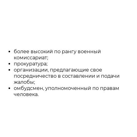
отправления жалоба будет
рассматриваться в пятидневный срок
после ее получения. Учитываются
только рабочие дни. Если
военкоматом были совершены
неправомерные действия обратиться с
претензиями можно в следующие
инстанции:
более высокий по рангу военный
комиссариат;
прокуратура;
организации, предлагающие свое
посредничество в составлении и подачи
жалобы;
омбудсмен, уполномоченный по правам
человека.
Пример того, как выглядит жалоба на
решение призывной комиссии, можно
скачать в интернете. Рекомендуется
распечатать бланк, убрать образцы и
заполнить его вручную