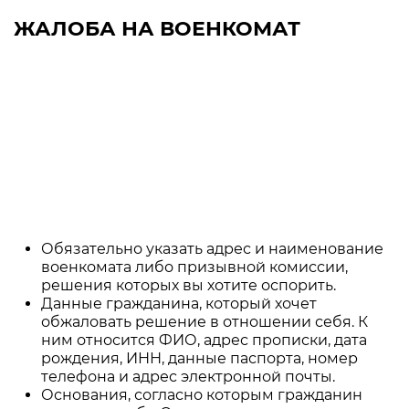
ЖАЛОБА НА ВОЕНКОМАТ
Статья 35.3. Форма и содержание
жалобы регламентированы законом,
поэтому если вы хотите качественного
результата, лучше обратиться к
профессиональному юристу, который
сможет составить документ правильно,
выбрать подходящие основания.
При самостоятельном оформлении
жалобы следует уделить внимание
следующим деталям:
Обязательно указать адрес и наименование
военкомата либо призывной комиссии,
решения которых вы хотите оспорить.
Данные гражданина, который хочет
обжаловать решение в отношении себя. К
ним относится ФИО, адрес прописки, дата
рождения, ИНН, данные паспорта, номер
телефона и адрес электронной почты.
Основания, согласно которым гражданин