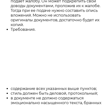
подает жалобу. Он может подкрепить свои
доводы документами, проложив их к жалобе.
Тогда при ее подаче нужно составить опись
вложений. Можно не использовать
оригиналы документов, достаточно будет их
копий.
Требования.
Обратите внимание на то, что строгой
формы для данного вида документов
нет, можно составить его от руки или
использовать готовый бланк. Это не
исковое заявление, которое могут
вернуть при его неправильном
составлении или наличии ошибок.
Форма документа свободная, однако
он должен все же отвечать следующим
параметрам:
содержание всех указанных выше пунктов;
стиль должен быть деловой, протокольный;
в документе не должно содержаться
эмоционально насыщенного текста, бранных