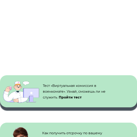
самостоятельно.
Жалоба в суд на военкомат
направляется в том случае, если
предварительное досудебное
урегулирование споров не дало
результатов. Можно сразу обратиться в
суд, так как в законе нет обязательного
требования сначала подавать жалобу в
органы Министерства обороны.
Кнопка №1
Тест «Виртуальная комиссия в
военкомате». Узнай, сможешь ли не
служить.
Пройти тест
Как получить отсрочку по вашему