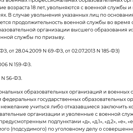
из военных профессиональных образовательных орг
е возраста 18 лет, увольняются с военной службы и 
х. В случае увольнения указанных лиц по основани
ается продолжительность военной службы во время
азовательной организации высшего образования из 
енной службы по призыву.
З, от 28.04.2009 N 69-ФЗ, от 02.07.2013 N 185-ФЗ)
006 N 159-ФЗ.
 N 56-ФЗ.
иональных образовательных организаций и военных
и федеральных государственных образовательных о
нежелание учиться либо отказавшиеся заключить к
вательные организации и уволенные с военной служ
смотренным подпунктами «д», «д.1», «д.2», «е», «е.1» 
ого (подсудимого) по уголовному делу о совершен