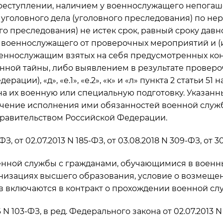
реступлении, наличием у военнослужащего непогаш
уголовного дела (уголовного преследования) по н
го преследования) не истек срок, равный сроку дав
м военнослужащего от проверочных мероприятий и 
еннослужащим взятых на себя предусмотренных ко
венной тайны, либо выявлением в результате прове
ации), «д», «е.1», «е.2», «к» и «л» пункта 2 статьи 
на их военную или специальную подготовку. Указан
ечение исполнения ими обязанностей военной служ
равительством Российской Федерации.
, от 02.07.2013 N 185-ФЗ, от 03.08.2018 N 309-ФЗ, от 30
енной службы с гражданами, обучающимися в воен
изациях высшего образования, условие о возмещени
 включаются в контракт о прохождении военной сл
N 103-ФЗ, в ред. Федерального закона от 02.07.2013 N