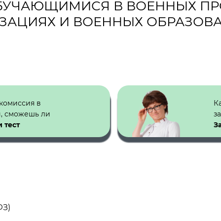
ОБУЧАЮЩИМИСЯ В ВОЕННЫХ П
ЗАЦИЯХ И ВОЕННЫХ ОБРАЗОВ
 комиссия в
К
й, сможешь ли
з
 тест
З
ФЗ)