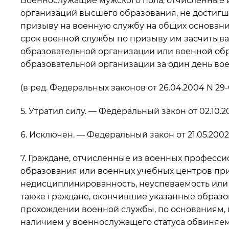
Военнослужащие мужского пола, отчисленные 
организаций высшего образования, не достигши
призыву на военную службу на общих основания
срок военной службы по призыву им засчитыв
образовательной организации или военной обр
образовательной организации за один день во
(в ред. Федеральных законов от 26.04.2004 N 29-Ф
5. Утратил силу. — Федеральный закон от 02.10.2
6. Исключен. — Федеральный закон от 21.05.2002
7. Граждане, отчисленные из военных професс
образования или военных учебных центров пр
недисциплинированность, неуспеваемость или 
также граждане, окончившие указанные образо
прохождении военной службы, по основаниям, преду
наличием у военнослужащего статуса обвиняем