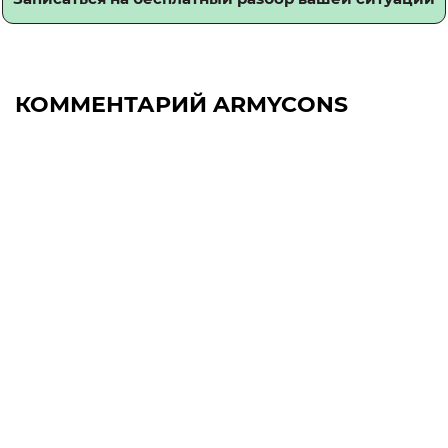
КОММЕНТАРИЙ ARMYCONS
Ст56 четко устанавливает, что
основание для проведения сборов –
Указ президента. Отбор граждан
проводит военный комиссариат в
тесном сотрудничестве в в/ч
Российской Федерации, куда поедут
люди. По закону РФ, люди вызываются
повесткой в военные комиссариаты. То
есть, никто звонить на сотовый
запаснику не будет. Комиссариаты по
прибытии гражданина уточняют
информацию по воинскому учету и
запасник проходит медицинскую
комиссию.
В федеральном законе указано, что
оповещение о военных сборах