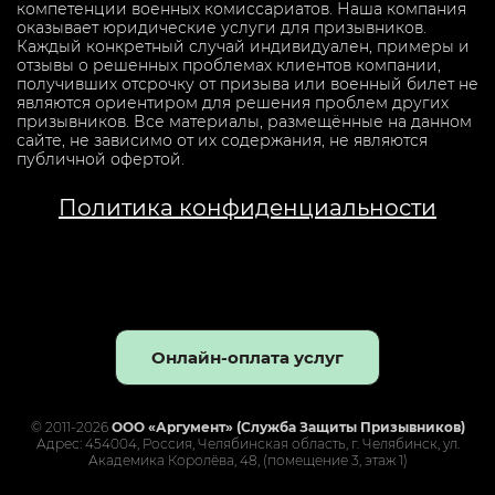
компетенции военных комиссариатов. Наша компания
оказывает юридические услуги для призывников.
Каждый конкретный случай индивидуален, примеры и
отзывы о решенных проблемах клиентов компании,
получивших отсрочку от призыва или военный билет не
являются ориентиром для решения проблем других
призывников. Все материалы, размещённые на данном
сайте, не зависимо от их содержания, не являются
публичной офертой.
Политика конфиденциальности
Онлайн-оплата услуг
© 2011-2026
ООО «Аргумент» (Служба Защиты Призывников)
Адрес: 454004, Россия, Челябинская область, г. Челябинск, ул.
Академика Королёва, 48, (помещение 3, этаж 1)