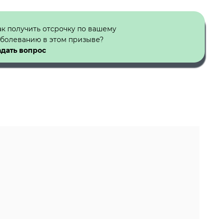
ак получить отсрочку по вашему
аболеванию в этом призыве?
адать вопрос