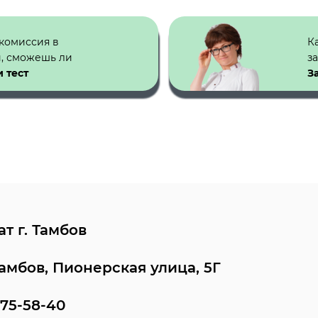
 комиссия в
К
й, сможешь ли
з
 тест
З
т г. Тамбов
Тамбов, Пионерская улица, 5Г
 75-58-40