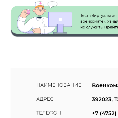
Кнопка №1
Тест «Виртуальная
военкомате». Узна
не служить.
Пройти
НАИМЕНОВАНИЕ
Военкома
АДРЕС
392023, 
ТЕЛЕФОН
+7 (4752)