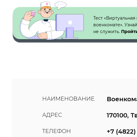
Кнопка №1
Тест «Виртуальная
военкомате». Узна
не служить.
Пройти
НАИМЕНОВАНИЕ
Военкома
АДРЕС
170100, 
ТЕЛЕФОН
+7 (4822)