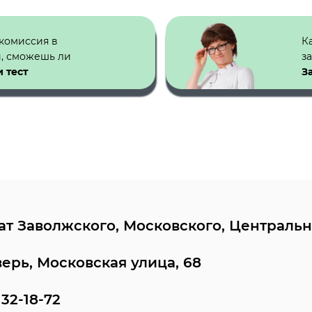
 комиссия в
К
й, сможешь ли
з
 тест
З
т Заволжского, Московского, Центрально
Тверь, Московская улица, 68
 32-18-72