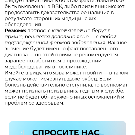
следует замалчивать об этом факте. Язва может
быть выявлена на ВВК, либо призывник может
предоставить доказательства ее наличия в
результате сторонних медицинских
обследований.
Резюме:
вопрос, с какой язвой не берут в
армию, решается довольно ясно — с любой
подтвержденной формой заболевания
. Важное
значение будет именно факт поставленного
диагноза — по этой причине рекомендуется
заранее позаботиться о прохождении
медобследования в госклинике.
Имейте в виду, что язва может пройти — в таком
случае может исчезнуть даже рубец. Если
болезнь действительно отступила, то военкомат
может признать призывника годным к службе,
если не будет обнаружено иных осложнений и
проблем со здоровьем.