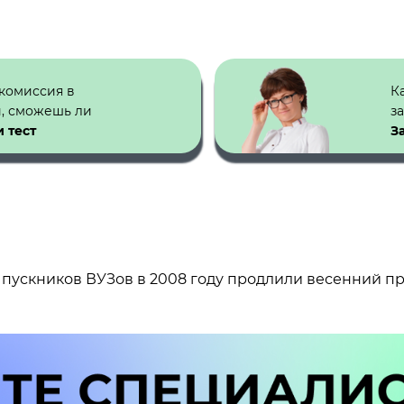
 комиссия в
К
й, сможешь ли
з
 тест
З
выпускников ВУЗов в 2008 году продлили весенний пр