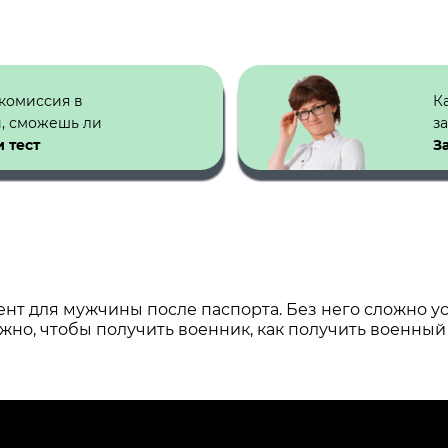
 комиссия в
К
й, сможешь ли
з
 тест
З
ент для мужчины после паспорта. Без него сложно у
ужно, чтобы получить военник, как получить военный