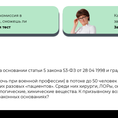
 комиссия в
К
й, сможешь ли
з
 тест
З
основании статьи 5 закона 53-ФЗ от 28 04 1998 и гр
 дочь при военной профессии) в потоке до 50 челове
оих разовых «пациентов». Среди них хирурги, ЛОРы, о
ологические, химические вещества. К призывному в
 законных основаниях?