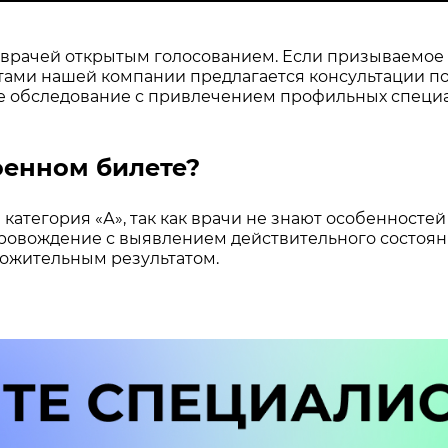
рачей открытым голосованием. Если призываемое ли
тами нашей компании предлагается консультации п
 обследование с привлечением профильных специал
оенном билете?
а категория «А», так как врачи не знают особенност
ровождение с выявлением действительного состоян
ложительным результатом.