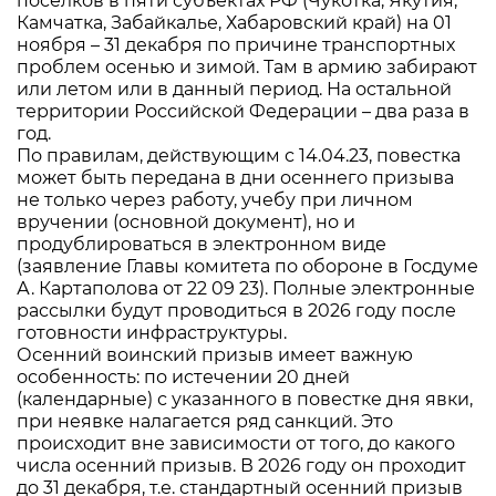
поселков в пяти субъектах РФ (Чукотка, Якутия,
Камчатка, Забайкалье, Хабаровский край) на 01
ноября – 31 декабря по причине транспортных
проблем осенью и зимой. Там в армию забирают
или летом или в данный период. На остальной
территории Российской Федерации – два раза в
год.
По правилам, действующим с 14.04.23, повестка
может быть передана в дни осеннего призыва
не только через работу, учебу при личном
вручении (основной документ), но и
продублироваться в электронном виде
(заявление Главы комитета по обороне в Госдуме
А. Картаполова от 22 09 23). Полные электронные
рассылки будут проводиться в 2026 году после
готовности инфраструктуры.
Осенний воинский призыв имеет важную
особенность: по истечении 20 дней
(календарные) с указанного в повестке дня явки,
при неявке налагается ряд санкций. Это
происходит вне зависимости от того, до какого
числа осенний призыв. В 2026 году он проходит
до 31 декабря, т.е. стандартный осенний призыв