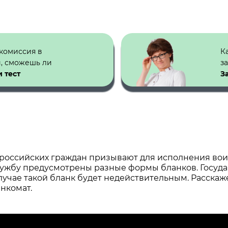
 комиссия в
К
й, сможешь ли
з
 тест
З
 российских граждан призывают для исполнения воин
ужбу предусмотрены разные формы бланков. Госуда
лучае такой бланк будет недействительным. Расскаже
енкомат.