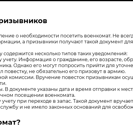
призывников
ние о необходимости посетить военкомат. Не всегда 
ормации, а призывники получают такой документ дл
у содержится несколько типов таких уведомлений:
учету. Информация о гражданине, его возрасте, обр
вника. Однако его могут попросить прийти для уточ
л повестку, не обязательно его призовут в армию.
ой комиссии. Вручение повесток призывникам осу
ти.
. В документе указаны дата и время отправки к мес
ичном посещении военкомата.
учету при переходе в запас. Такой документ вручае
 службу и не имело законных оснований для освобо
омат?