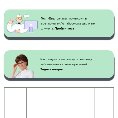
Кнопка №1
Тест «Виртуальная комиссия в
военкомате». Узнай, сможешь ли не
служить.
Пройти тест
Как получить отсрочку по вашему
заболеванию в этом призыве?
Задать вопрос
Категория
Статья
годности
Наименование болезней, степень
расписания
к
нарушения функции
болезней
военной
службе
Посттравматические и