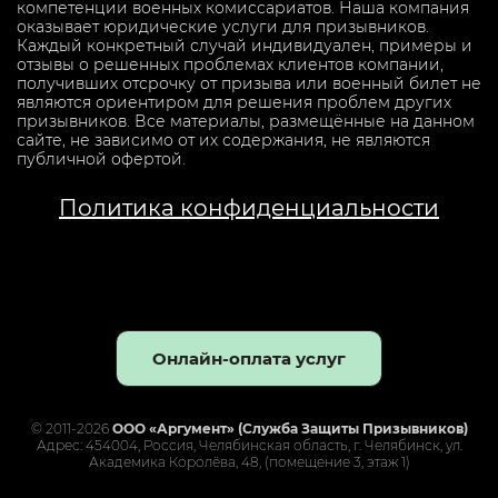
компетенции военных комиссариатов. Наша компания
оказывает юридические услуги для призывников.
Каждый конкретный случай индивидуален, примеры и
отзывы о решенных проблемах клиентов компании,
получивших отсрочку от призыва или военный билет не
являются ориентиром для решения проблем других
призывников. Все материалы, размещённые на данном
сайте, не зависимо от их содержания, не являются
публичной офертой.
Политика конфиденциальности
Онлайн-оплата услуг
© 2011-2026
ООО «Аргумент» (Служба Защиты Призывников)
Адрес: 454004, Россия, Челябинская область, г. Челябинск, ул.
Академика Королёва, 48, (помещение 3, этаж 1)