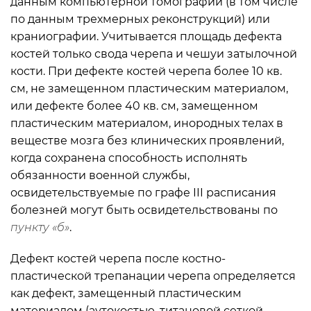
данным компьютерной томографии (в том числе
по данным трехмерных реконструкций) или
краниографии. Учитывается площадь дефекта
костей только свода черепа и чешуи затылочной
кости. При дефекте костей черепа более 10 кв.
см, не замещенном пластическим материалом,
или дефекте более 40 кв. см, замещенном
пластическим материалом, инородных телах в
веществе мозга без клинических проявлений,
когда сохранена способность исполнять
обязанности военной службы,
освидетельствуемые по графе III расписания
болезней могут быть освидетельствованы по
пункту «б»
.
Дефект костей черепа после костно-
пластической трепанации черепа определяется
как дефект, замещенный пластическим
материалом (аутокостью, титановой сеткой,