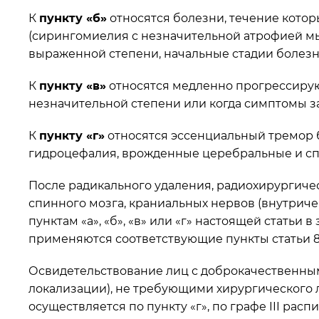
К
пункту «б»
относятся болезни, течение кото
(сирингомиелия с незначительной атрофией мыш
выраженной степени, начальные стадии болезн
К
пункту «в»
относятся медленно прогрессирую
незначительной степени или когда симптомы з
К
пункту «г»
относятся эссенциальный тремор 
гидроцефалия, врожденные церебральные и сп
После радикального удаления, радиохирургич
спинного мозга, краниальных нервов (внутрич
пунктам «а», «б», «в» или «г» настоящей стать
применяются соответствующие пункты статьи 8
Освидетельствование лиц с доброкачественны
локализации), не требующими хирургического 
осуществляется по пункту «г», по графе III расп