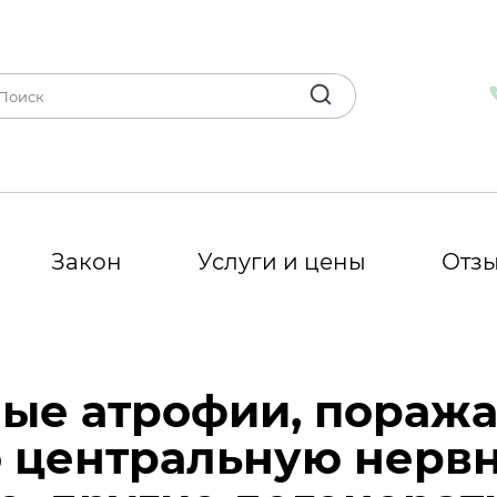
Закон
Услуги и цены
Отз
мные атрофии, пора
 центральную нервн