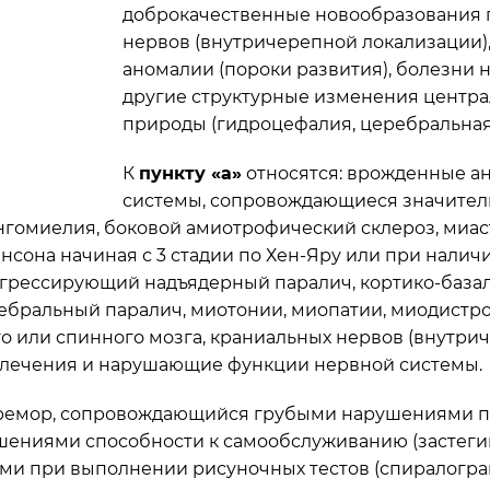
доброкачественные новообразования г
нервов (внутричерепной локализации)
аномалии (пороки развития), болезни
другие структурные изменения центр
природы (гидроцефалия, церебральная к
К
пункту «а»
относятся: врожденные ан
системы, сопровождающиеся значител
гомиелия, боковой амиотрофический склероз, миаст
нсона начиная с 3 стадии по Хен-Яру или при нали
рессирующий надъядерный паралич, кортико-базальн
ебральный паралич, миотонии, миопатии, миодистро
 или спинного мозга, краниальных нервов (внутри
 лечения и нарушающие функции нервной системы.
тремор, сопровождающийся грубыми нарушениями п
ушениями способности к самообслуживанию (застеги
ми при выполнении рисуночных тестов (спиралограм