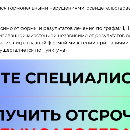
 гормональными нарушениями, освидетельствование
имо от формы и результатов лечения по графам I, I
лизованной миастенией независимо от результатов л
ование лиц с глазной формой миастении при наличи
уществляется по пункту «в».