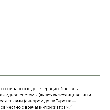
Категория
годности
ии
к
военной
службе
страпирамидные, другие
ц, детский церебральный паралич,
1 Графа (I)
о мозга:
«Д»
«В»
«В»
«Б-4»
 и спинальные дегенерации, болезнь
рамидной системы (включая эссенциальный
ся тиками (синдром де ла Туретта —
совместно с врачами-психиатрами),