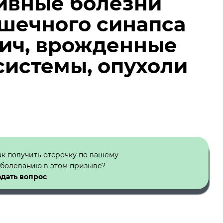
ивные болезни
шечного синапса
лич, врожденные
системы, опухоли
ак получить отсрочку по вашему
аболеванию в этом призыве?
адать вопрос