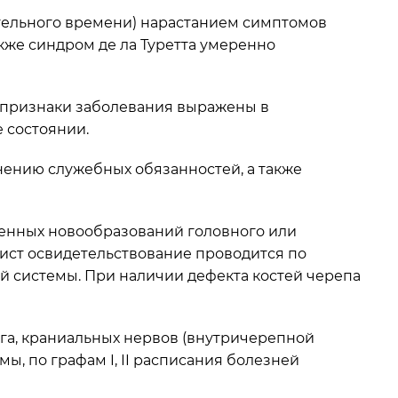
тельного времени) нарастанием симптомов
кже синдром де ла Туретта умеренно
 признаки заболевания выражены в
 состоянии.
ению служебных обязанностей, а также
венных новообразований головного или
кист освидетельствование проводится по
ной системы. При наличии дефекта костей черепа
га, краниальных нервов (внутричерепной
, по графам I, II расписания болезней