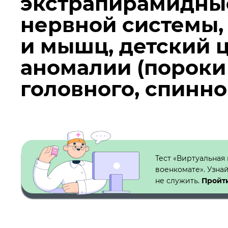
экстрапирамидные
нервной системы,
и мышц, детский 
аномалии (пороки
головного, спинно
Кнопка №1
Тест «Виртуальная
военкомате». Узна
не служить.
Пройти