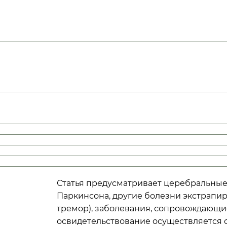
Наименование болезней, степень нарушения функц
реимущественно центральную нервную систему, эк
системы, болезни нервно-мышечного синапса и мыш
тия) нервной системы, опухоли головного, спинног
ункций или быстро прогрессирующим течением;
ций или медленно прогрессирующим течением;
функций
х без нарушения функций
Статья предусматривает церебральные
Паркинсона, другие болезни экстрапи
тремор), заболевания, сопровождающие
освидетельствование осуществляется 