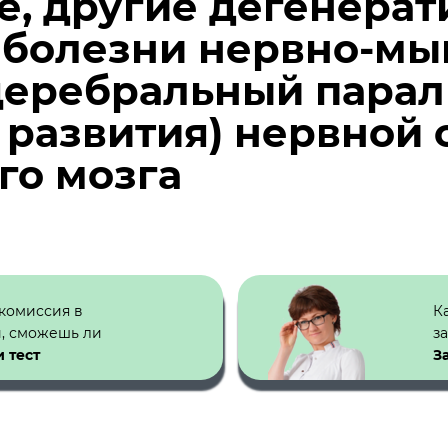
, другие дегенерат
 болезни нервно-мы
церебральный пара
 развития) нервной 
го мозга
 комиссия в
К
й, сможешь ли
з
 тест
З