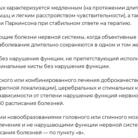
рых характеризуется медленным (на протяжении дли
ц и легким расстройством чувствительности), а та
и Паркинсона при стабильном ответе на терапию.
щие болезни нервной системы, когда объективные
аболевания длительно сохраняются в одном и том же
без нарушения функции, не препятствующий исполн
инальные кисты без нарушения функции.
еского или комбинированного лечения доброкачест
ерепной локализации), церебральных и спинальных 
и в зависимости от степени нарушения функций нерв
0 расписания болезней.
ми новообразованиями головного или спинного моз
лечения и не нарушающими функции нервной системы
исания болезней — по пункту «в».