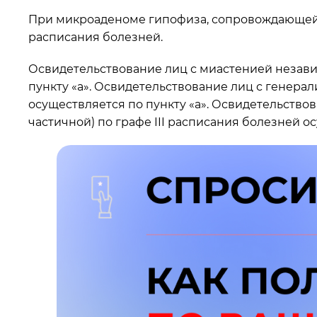
При микроаденоме гипофиза, сопровождающейся
расписания болезней.
Освидетельствование лиц с миастенией независ
пункту «а». Освидетельствование лиц с генера
осуществляется по пункту «а». Освидетельств
частичной) по графе III расписания болезней ос