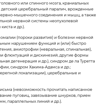
оловного или спинного мозга, краниальных
, детский церебральный паралич, врожденные
 нервно-мышечного соединения и мышц, а также
альной нервной системы неопухолевой
иста и др.).
омалии (пороки развития) и болезни нервной
ьным нарушением функций и (или) быстро
ения, амиотрофии (невральная, спинальная),
чии флюктуаций и дискинезий, другие формы
ая дегенерация и др.), синдром де ла Туретта
фии, синдром Хакима-Адамса и др.;
черепной локализации), церебральные и
исьма (невозможность прочитать написанное
вание пуговиц, завязывание шнурков, прием
м, параллельных линий и др.).