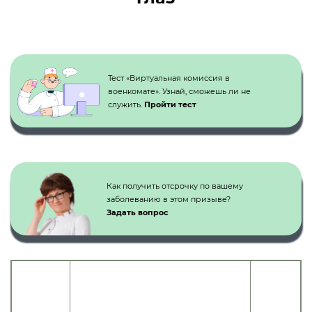
Кнопка №1
Тест «Виртуальная комиссия в
военкомате». Узнай, сможешь ли не
служить.
Пройти тест
Как получить отсрочку по вашему
заболеванию в этом призыве?
Задать вопрос
Категория
Статья
годности
Наименование болезней, степень
расписания
к
нарушения функции
болезней
военной