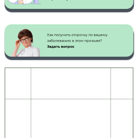
Как получить отсрочку по вашему
заболеванию в этом призыве?
Задать вопрос
Категория
Статья
годности
Наименование болезней, степень
расписания
к
нарушения функции
болезней
военной
службе
Травмы внутренних органов грудной
полости, брюшной полости и таза
(травматические пневмо- и
гемоторакс, травма сердца, легких,
желудочно-кишечного тракта,
печени, селезенки, почек, тазовых