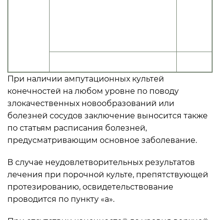
конечностей на любом уровне;
отсутствие всей верхней или нижней
«Д»
Статья 70.
конечности после экзартикуляции
или на уровне верхней трети плеча,
бедра
б) отсутствие конечности до уровня
«Д»
верхней трети плеча или бедра
При наличии ампутационных культей
конечностей на любом уровне по поводу
злокачественных новообразований или
болезней сосудов заключение выносится также
по статьям расписания болезней,
предусматривающим основное заболевание.
В случае неудовлетворительных результатов
лечения при порочной культе, препятствующей
протезированию, освидетельствование
проводится по пункту «а».