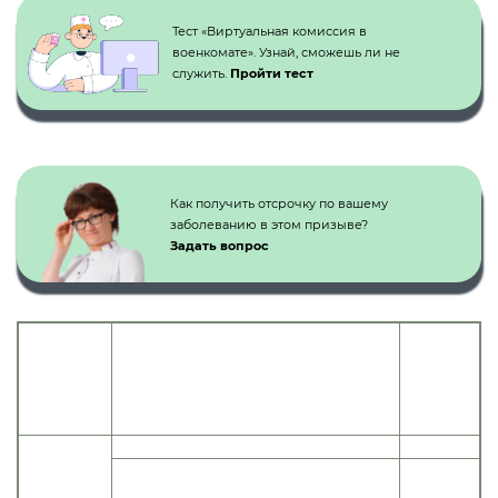
Тест «Виртуальная комиссия в
военкомате». Узнай, сможешь ли не
служить.
Пройти тест
Как получить отсрочку по вашему
заболеванию в этом призыве?
Задать вопрос
Категория
Статья
годности
Наименование болезней, степень
расписания
к
нарушения функции
болезней
военной
службе
Отсутствие конечности:
1 Графа (I)
а) двухсторонние ампутационные
культи верхних и нижних